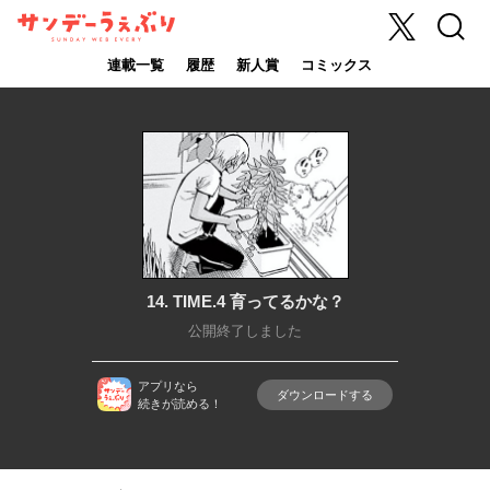
X
検索
サンデーうぇ
ぶり
連載一覧
履歴
新人賞
コミックス
14. TIME.4 育ってるかな？
公開終了しました
アプリなら
ダウンロードする
続きが読める！