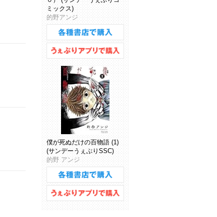
ミックス)
的野アンジ
僕が死ぬだけの百物語 (1)
(サンデーうぇぶりSSC)
的野 アンジ