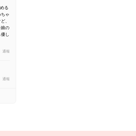
める
めちゃ
けど、
母娘の
も優し
通報
通報