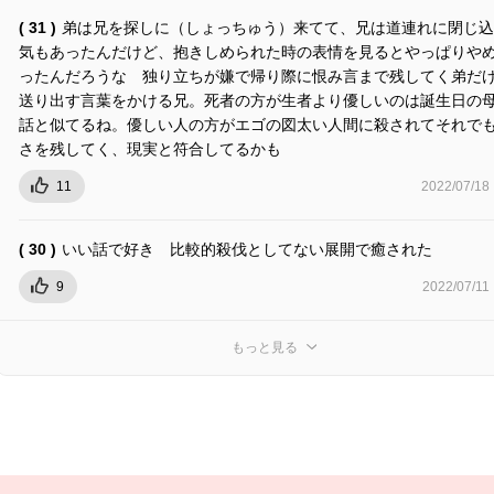
( 31 )
弟は兄を探しに（しょっちゅう）来てて、兄は道連れに閉じ込
気もあったんだけど、抱きしめられた時の表情を見るとやっぱりや
ったんだろうな 独り立ちが嫌で帰り際に恨み言まで残してく弟だ
送り出す言葉をかける兄。死者の方が生者より優しいのは誕生日の
話と似てるね。優しい人の方がエゴの図太い人間に殺されてそれで
さを残してく、現実と符合してるかも
11
2022/07/18
( 30 )
いい話で好き 比較的殺伐としてない展開で癒された
9
2022/07/11
もっと見る