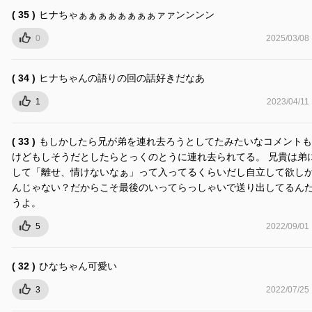
( 35 )
ヒナちゃぁぁぁぁぁぁぁぁァァンンンン
0
2025/03/08
( 34 )
ヒナちゃんの語りの回の話好きだなあ
1
2023/04/11
( 33 )
もしかしたら兄が弟を連れ去ろうとしてたみたいなコメントも
けどもしそうだとしたらとっくのとうに連れ去られてる。 兄貴は弟
して「離せ、情けないなぁ」って入ってるくらいだし自立して欲し
んじゃない？だからこそ最後のいってらっしゃいで送り出してるん
うよ。
5
2022/09/01
( 32 )
ひなちゃん可愛い
3
2022/07/25