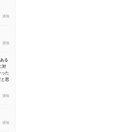
通報
通報
ある
に対
かった
だと思
通報
通報