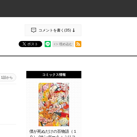
コメントを書く(
35
)
RSSフィード
ポスト
埋め込む
コミックス情報
1話から
僕が死ぬだけの百物語（１
０） (サンデーうぇぶりコ