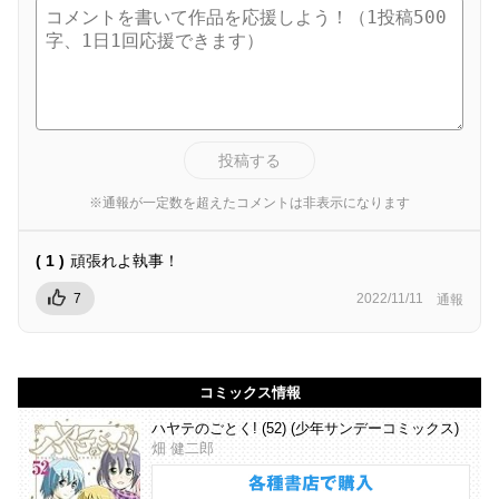
投稿する
※通報が一定数を超えたコメントは非表示になります
( 1 )
頑張れよ執事！
7
2022/11/11
通報
コミックス情報
ハヤテのごとく! (52) (少年サンデーコミックス)
畑 健二郎