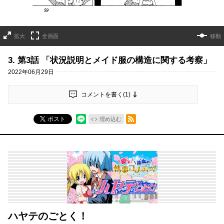
拡大
全画面
移動
3. 第3話 「状況説明とメイド服の構造に関する考察」
2022年06月29日
コメントを書く(
1
)
RSSフィード
ポスト
埋め込む
ハヤテのごとく！