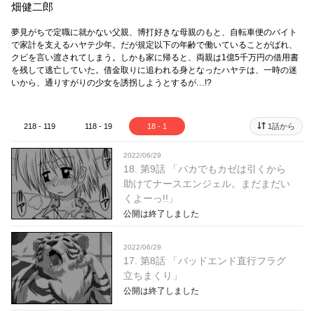
畑健二郎
夢見がちで定職に就かない父親、博打好きな母親のもと、自転車便のバイト
で家計を支えるハヤテ少年。だが規定以下の年齢で働いていることがばれ、
クビを言い渡されてしまう。しかも家に帰ると、両親は1億5千万円の借用書
を残して逃亡していた。借金取りに追われる身となったハヤテは、一時の迷
いから、通りすがりの少女を誘拐しようとするが…!?
218 - 119
118 - 19
18 - 1
1話から
2022/06/29
18. 第9話 「バカでもカゼは引くから
助けてナースエンジェル。まだまだい
くよーっ!!」
公開は終了しました
2022/06/29
17. 第8話 「バッドエンド直行フラグ
立ちまくり」
公開は終了しました