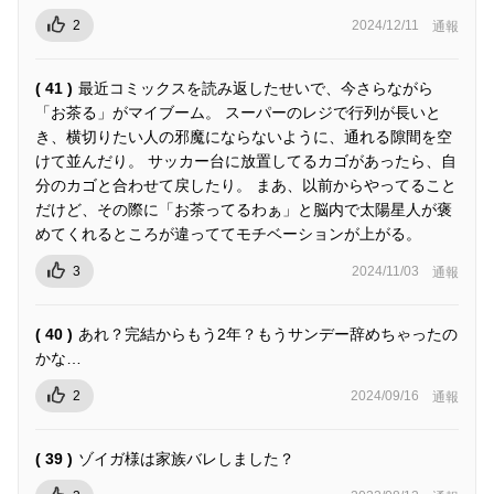
2
2024/12/11
通報
( 41 )
最近コミックスを読み返したせいで、今さらながら
「お茶る」がマイブーム。 スーパーのレジで行列が長いと
き、横切りたい人の邪魔にならないように、通れる隙間を空
けて並んだり。 サッカー台に放置してるカゴがあったら、自
分のカゴと合わせて戻したり。 まあ、以前からやってること
だけど、その際に「お茶ってるわぁ」と脳内で太陽星人が褒
めてくれるところが違っててモチベーションが上がる。
3
2024/11/03
通報
( 40 )
あれ？完結からもう2年？もうサンデー辞めちゃったの
かな…
2
2024/09/16
通報
( 39 )
ゾイガ様は家族バレしました？