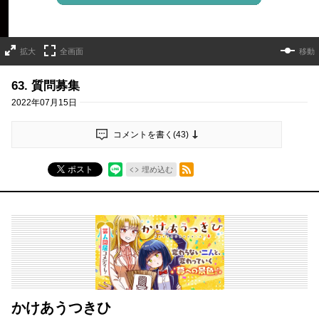
拡大
全画面
移動
63. 質問募集
2022年07月15日
コメントを書く(
43
)
RSSフィード
ポスト
埋め込む
かけあうつきひ