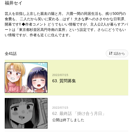
福井セイ
芸人を目指し上京した親友の陽と月。 六畳一間の同居生活も、残り500円の
食費も、 二人だから笑いに変わる…はず！ 大きな夢へのささやかな日常譚、
開幕です!! ◆作者コメント どうでもいい情報ですが、主人公2人が暮らすアパ
ートは「東京都杉並区高円寺南の某所」という設定です。さらにどうでもい
い情報ですが、作者も近くに住んでます。
全41話
1話から
2022/07/15
63. 質問募集
2022/07/15
62. 最終話 「掛け合う月日」
公開は終了しました