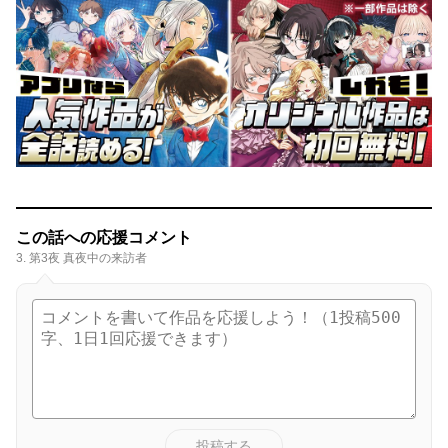
この話への応援コメント
3. 第3夜 真夜中の来訪者
投稿する