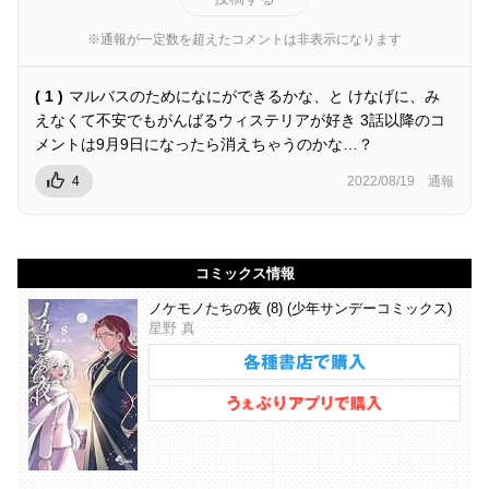
※通報が一定数を超えたコメントは非表示になります
( 1 )
マルバスのためになにができるかな、と けなげに、み
えなくて不安でもがんばるウィステリアが好き 3話以降のコ
メントは9月9日になったら消えちゃうのかな…？
4
2022/08/19
通報
コミックス情報
ノケモノたちの夜 (8) (少年サンデーコミックス)
星野 真