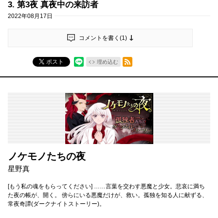
3. 第3夜 真夜中の来訪者
2022年08月17日
コメントを書く(
1
)
RSSフィード
ポスト
埋め込む
ノケモノたちの夜
星野真
[もう私の魂をもらってください] ……言葉を交わす悪魔と少女。悲哀に満ち
た夜の帳が、開く。 傍らにいる悪魔だけが、救い。孤独を知る人に献ずる、
常夜奇譚(ダークナイトストーリー)。