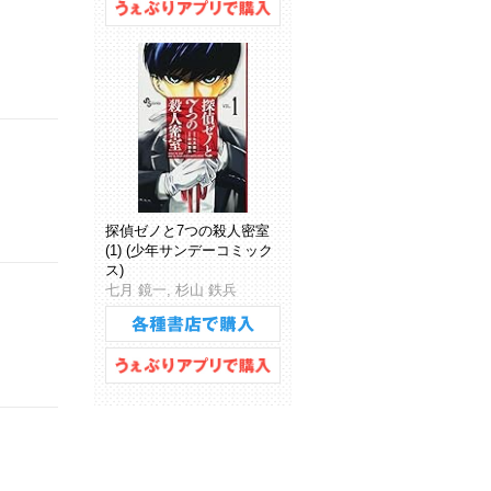
探偵ゼノと7つの殺人密室
(1) (少年サンデーコミック
ス)
七月 鏡一, 杉山 鉄兵