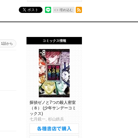
RSSフィード
ポスト
埋め込む
コミックス情報
1話から
探偵ゼノと7つの殺人密室
（８） (少年サンデーコミ
ックス)
七月鏡一, 杉山鉄兵