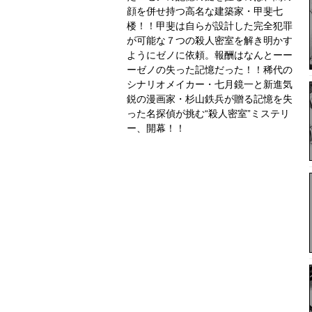
顔を併せ持つ高名な建築家・甲斐七
楼！！甲斐は自らが設計した完全犯罪
が可能な７つの殺人密室を解き明かす
ようにゼノに依頼。報酬はなんとーー
ーゼノの失った記憶だった！！稀代の
シナリオメイカー・七月鏡一と新進気
鋭の漫画家・杉山鉄兵が贈る記憶を失
った名探偵が挑む“殺人密室”ミステリ
ー、開幕！！