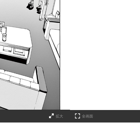
拡大
全画面