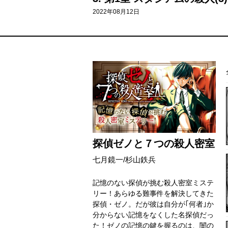
2022年08月12日
探偵ゼノと７つの殺人密室
七月鏡一/杉山鉄兵
記憶のない探偵が挑む殺人密室ミステ
リー！あらゆる難事件を解決してきた
探偵・ゼノ。だが彼は自分が｢何者｣か
分からない記憶をなくした名探偵だっ
た！ゼノの記憶の鍵を握るのは、闇の