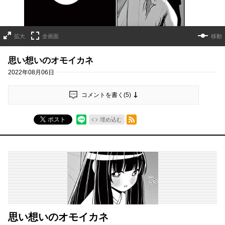
拡大
全画面
移動
思い想いのオモイカネ
2022年08月06日
コメントを書く(
5
)
RSSフィード
ポスト
埋め込む
思い想いのオモイカネ