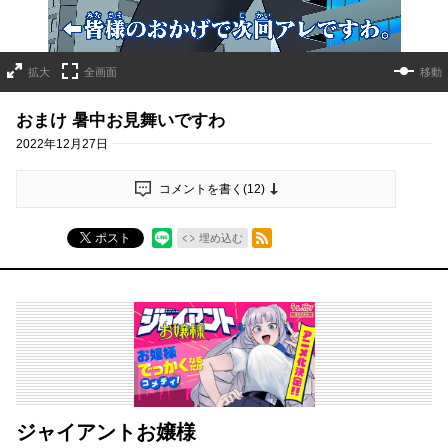
拡大
全画面
移動
おまけ 暑中お見舞いですわ
2022年12月27日
コメントを書く(
12
)
RSSフィード
ポスト
埋め込む
ジャイアントお嬢様