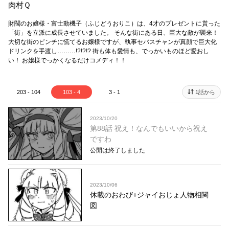
肉村Ｑ
財閥のお嬢様・富士動機子（ふじどうおりこ）は、4才のプレゼントに貰った
「街」を立派に成長させていました。 そんな街にある日、巨大な敵が襲来！
大切な街のピンチに慌てるお嬢様ですが、執事セバスチャンが真顔で巨大化
ドリンクを手渡し………!?!?!? 街も体も愛情も、でっかいものほど愛おし
い！ お嬢様でっかくなるだけコメディ！！
203 - 104
103 - 4
3 - 1
1話から
2023/10/20
第88話 祝え！なんでもいいから祝え
ですわ
公開は終了しました
2023/10/06
休載のおわび+ジャイおじょ人物相関
図