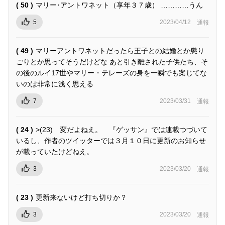
( 50 )
マリー･アントワネット（享年３７歳） …………うん
5
2023/04/12
通報
( 49 )
マリーアントワネットだったら王子との結婚とか懲り
ごりとか思ってそうだけどな あと引き離された子供たち、そ
の後のルイ17世やマリー・テレーズの身を一瞬でも案じてな
いのは非常に浅く思える
7
2023/03/31
通報
( 24 )
>(23) 変だよねえ。 『ゲッサン』では連載つづいて
いるし、作者のツイッターでは３月１０日に更新のお知らせ
が載っていたけどねえ。
3
2023/03/20
通報
( 23 )
更新来ないけど打ち切りか？
3
2023/03/20
通報