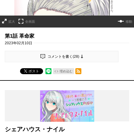
拡大
全画面
移動
第1話 革命家
2023年02月10日
コメントを書く(
28
)
RSSフィード
ポスト
埋め込む
シェアハウス・ナイル