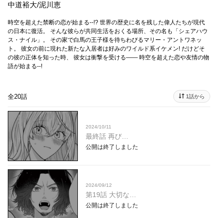
中道裕大/泥川恵
時空を超えた禁断の恋が始まる--!? 世界の歴史に名を残した偉人たちが現代
の日本に復活。 そんな彼らが共同生活をおくる場所、その名も「シェアハウ
ス・ナイル」。 その家で白馬の王子様を待ちわびるマリー・アントワネッ
ト。 彼女の前に現れた新たな入居者は好みのワイルド系イケメン! だけどそ
の彼の正体を知った時、 彼女は衝撃を受ける―― 時空を超えた恋や友情の物
語が始まる--!
全20話
1話から
2024/10/11
最終話 再び…
公開は終了しました
2024/09/12
第19話 大切な…
公開は終了しました