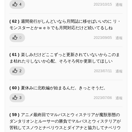
4
2023/10/15
通報
( 62 )
週間発行がしんどいなら月間誌に移せばいいのに リ・
モンスターとかｗｅｂでも月間対応だけど続いてるしね
0
2023/09/05
通報
( 61 )
楽しみだけどここずっと更新されていないからこのま
ま枯れたりしないか心配、そろそろ何か更新してほしい
2
2023/07/11
通報
( 60 )
夏休みに北欧編が始まるんだ。きっとそうだ。
3
2023/07/06
通報
( 59 )
アニメ最終回でマルバスとウィステリアが魔獣形態の
ダンタリオンとルーサーの勝負でマルバスとウィステリアが
苦戦してスノウとナベリウスとダイアナと協力してナベリウ