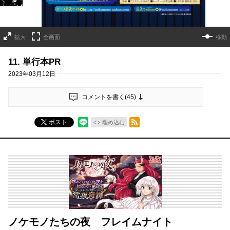
拡大
全画面
移動
11. 単行本PR
2023年03月12日
コメントを書く(
45
)
RSSフィード
ポスト
埋め込む
ノケモノたちの夜 フレイムナイト