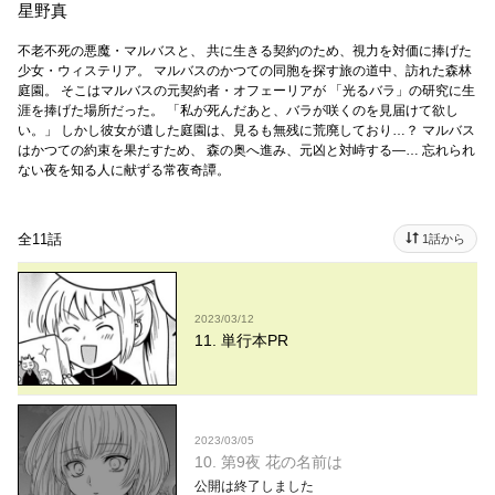
星野真
不老不死の悪魔・マルバスと、 共に生きる契約のため、視力を対価に捧げた
少女・ウィステリア。 マルバスのかつての同胞を探す旅の道中、訪れた森林
庭園。 そこはマルバスの元契約者・オフェーリアが 「光るバラ」の研究に生
涯を捧げた場所だった。 「私が死んだあと、バラが咲くのを見届けて欲し
い。」 しかし彼女が遺した庭園は、見るも無残に荒廃しており…？ マルバス
はかつての約束を果たすため、 森の奥へ進み、元凶と対峙する―… 忘れられ
ない夜を知る人に献ずる常夜奇譚。
全11話
1話から
2023/03/12
11. 単行本PR
2023/03/05
10. 第9夜 花の名前は
公開は終了しました