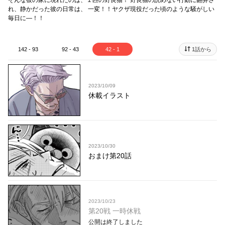
そんな彼の家に現れたのは、１匹の野良猫！ 野良猫の読めない行動に翻弄さ
れ、静かだった彼の日常は、 一変！！ヤクザ現役だった頃のような騒がしい
毎日に—！！
142 - 93
92 - 43
42 - 1
1話から
2023/10/09
休載イラスト
2023/10/30
おまけ第20話
2023/10/23
第20戦 一時休戦
公開は終了しました