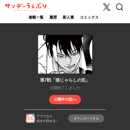
X
検索
サンデーうぇ
ぶり
連載一覧
履歴
新人賞
コミックス
第7戦「猫じゃらしの乱」
公開終了しました
公開中の話へ
アプリなら
ダウンロードする
続きが読める！