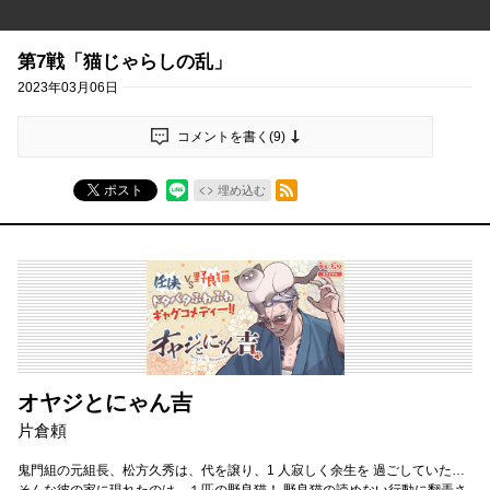
第7戦「猫じゃらしの乱」
2023年03月06日
コメントを書く(
9
)
RSSフィード
ポスト
埋め込む
オヤジとにゃん吉
片倉頼
鬼門組の元組長、松方久秀は、代を譲り、1 人寂しく余生を 過ごしていた…