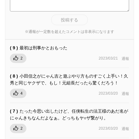
投稿する
※通報が一定数を超えたコメントは非表示になります
( 9 )
最初は刑事かとおもった
2
2023/03/21
通報
( 8 )
小田信之がにゃん吉と遊ぶやり方ものすごく上手い！久
秀と同じヤクザで、もし！元組長だったら驚くだろう！
4
2023/03/20
通報
( 7 )
たった今思い出したけど、任侠転生の法王様のあだ名が
にゃんきちなんだよなぁ。どっちもヤ○ザ繋がり。
2
2023/03/20
通報