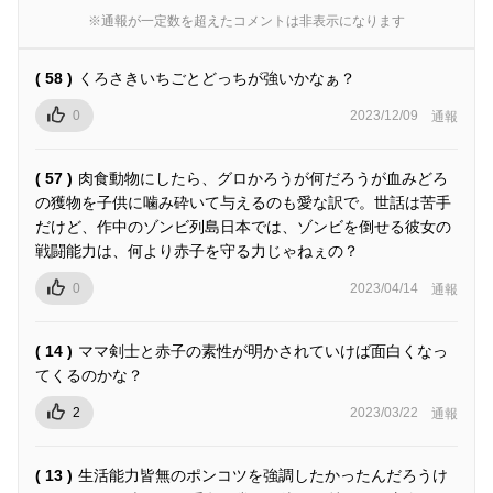
※通報が一定数を超えたコメントは非表示になります
( 58 )
くろさきいちごとどっちが強いかなぁ？
0
2023/12/09
通報
( 57 )
肉食動物にしたら、グロかろうが何だろうが血みどろ
の獲物を子供に噛み砕いて与えるのも愛な訳で。世話は苦手
だけど、作中のゾンビ列島日本では、ゾンビを倒せる彼女の
戦闘能力は、何より赤子を守る力じゃねぇの？
0
2023/04/14
通報
( 14 )
ママ剣士と赤子の素性が明かされていけば面白くなっ
てくるのかな？
2
2023/03/22
通報
( 13 )
生活能力皆無のポンコツを強調したかったんだろうけ