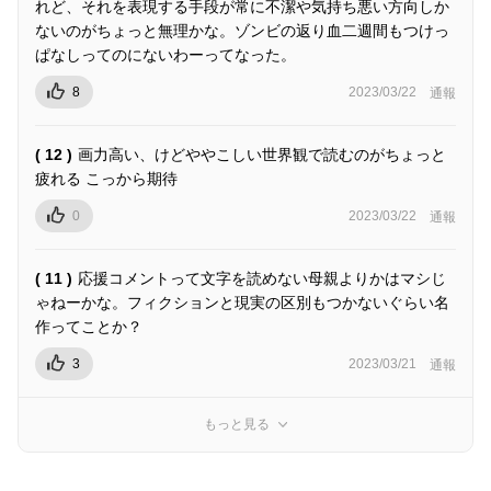
れど、それを表現する手段が常に不潔や気持ち悪い方向しか
ないのがちょっと無理かな。ゾンビの返り血二週間もつけっ
ぱなしってのにないわーってなった。
8
2023/03/22
通報
( 12 )
画力高い、けどややこしい世界観で読むのがちょっと
疲れる こっから期待
0
2023/03/22
通報
( 11 )
応援コメントって文字を読めない母親よりかはマシじ
ゃねーかな。フィクションと現実の区別もつかないぐらい名
作ってことか？
3
2023/03/21
通報
もっと見る