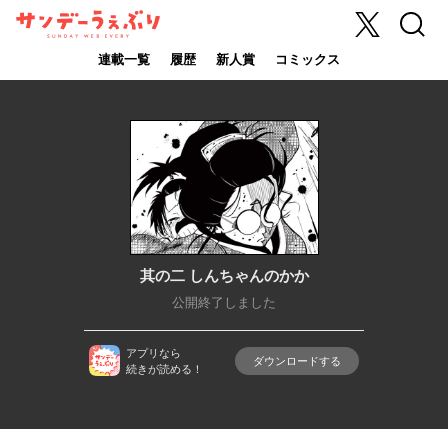
X
検索
サンデーうぇ
ぶり
連載一覧
履歴
新人賞
コミックス
其の二 しんちゃんのかか
公開終了しました
アプリなら
ダウンロードする
続きが読める！