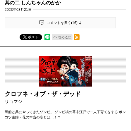
其の二 しんちゃんのかか
2023年03月21日
コメントを書く(
16
)
RSSフィード
ポスト
埋め込む
クロフネ・オブ・ザ・デッド
リョマジ
黒船と共にやってきたゾンビ。 ゾンビ禍の幕末江戸で一人子育てをする ポン
コツ主婦・花の本当の姿とは…！？