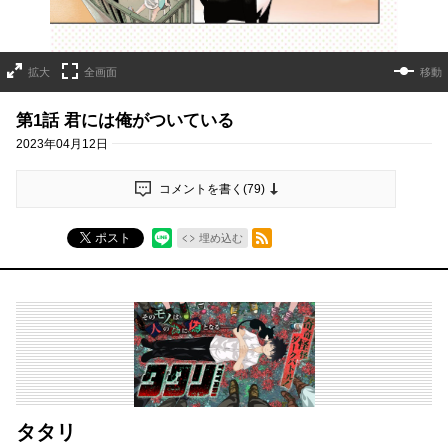
拡大
全画面
移動
第1話 君には俺がついている
2023年04月12日
コメントを書く(
79
)
RSSフィード
ポスト
埋め込む
タタリ