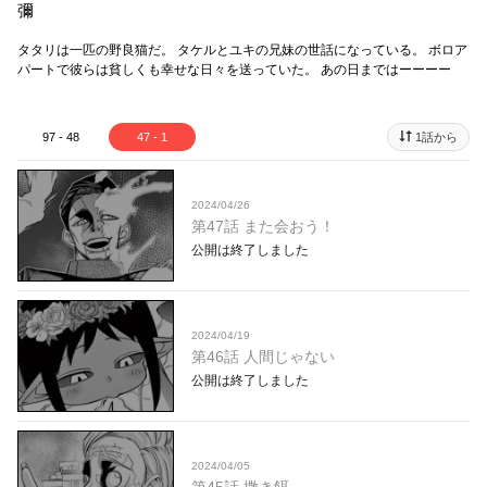
彌
タタリは一匹の野良猫だ。 タケルとユキの兄妹の世話になっている。 ボロア
パートで彼らは貧しくも幸せな日々を送っていた。 あの日まではーーーー
97 - 48
47 - 1
1話から
2024/04/26
第47話 また会おう！
公開は終了しました
2024/04/19
第46話 人間じゃない
公開は終了しました
2024/04/05