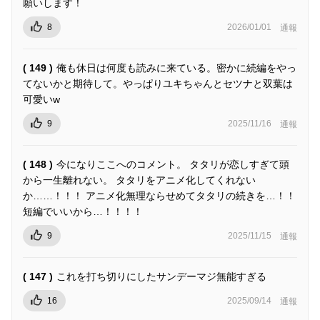
願いします！
8
2026/01/01
通報
( 149 )
俺も休日は何度も読みに来ている。密かに続編をやっ
てないかと期待して。やっぱりユキちゃんとセツナと双葉は
可愛いw
9
2025/11/16
通報
( 148 )
今になりここへのコメント。 タタリが恋しすぎて頭
から一生離れない。 タタリをアニメ化してくれない
か……！！！ アニメ化無理ならせめてタタリの続きを…！！
短編でいいから…！！！！
9
2025/11/15
通報
( 147 )
これを打ち切りにしたサンデーマジ無能すぎる
16
2025/09/14
通報