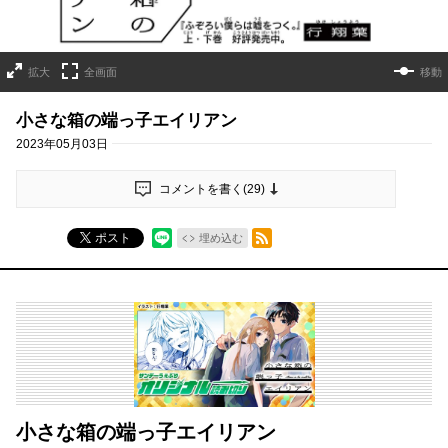
拡大
全画面
移動
小さな箱の端っ子エイリアン
2023年05月03日
コメントを書く(
29
)
RSSフィード
ポスト
埋め込む
小さな箱の端っ子エイリアン