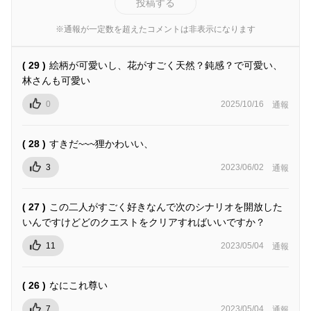
投稿する
※通報が一定数を超えたコメントは非表示になります
( 29 )
絵柄が可愛いし、花がすごく天然？鈍感？で可愛い、
林さんも可愛い
0
2025/10/16
通報
( 28 )
すきだ~~~狸かわいい、
3
2023/06/02
通報
( 27 )
この二人がすごく好きなんで次のシナリオを開放した
いんですけどどのクエストをクリアすればいいですか？
11
2023/05/04
通報
( 26 )
なにこれ尊い
7
2023/05/04
通報