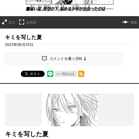
拡大
全画面
移動
キミを写した夏
2023年06月25日
コメントを書く(
58
)
RSSフィード
ポスト
埋め込む
キミを写した夏