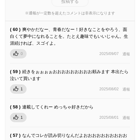
投稿する
※通報が一定数を超えたコメントは非表示になります
( 60 )
爽やかだなー、青春だなー！好きなことをやろう、面
白くて夢中になれることを。たとえ趣味でもいいじゃん。生
涯続ければ、スゴイよ。
0
2025/09/07
通報
( 59 )
続きをぉぉぉぉおおおおおおおおお頼みます 本出たら
泣いて買います
1
2025/08/02
通報
( 58 )
連載してくれー めっちゃ好きだから
1
2025/08/01
通報
( 57 )
なんでコレが読み切りなんだよおおおおおおおおおお