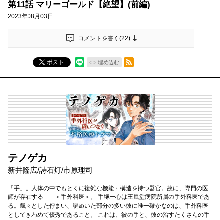
第11話 マリーゴールド【絶望】(前編)
2023年08月03日
コメントを書く(
22
)
RSSフィード
ポスト
埋め込む
テノゲカ
新井隆広/詩石灯/市原理司
「手」。人体の中でもとくに複雑な機能・構造を持つ器官。故に、専門の医
師が存在する――＜手外科医＞。 手塚一心は王嵐堂病院所属の手外科医であ
る。飄々とした佇まい、謎めいた部分の多い彼に唯一確かなのは、手外科医
としてきわめて優秀であること。 これは、彼の手と、彼の治すたくさんの手