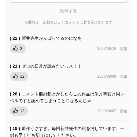
投稿する
※通報が一定数を超えたコメントは非表示になります
( 22 )
新井先生がんばってるのになあ
2
2023/08/16
通報
( 21 )
ゼロの日常が読みたいっス！！
12
2023/08/09
通報
( 20 )
コメント欄封鎖とかしたらこの作品は朱月事変と同レ
ベルですと認めてしまうことになるんじゃ
13
2023/08/07
通報
( 19 )
原作うざすぎ。毎回新井先生の絵を汚しています。一
刻も早く打ち切りにしてください。