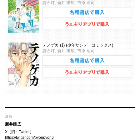
詩石灯, 新井 隆広, 市原 理司
テノゲカ (1) (少年サンデーコミックス)
詩石灯, 新井 隆広, 市原 理司
漫画
新井隆広
X（旧：Twitter）
https://twitter.com/pyonpyon6