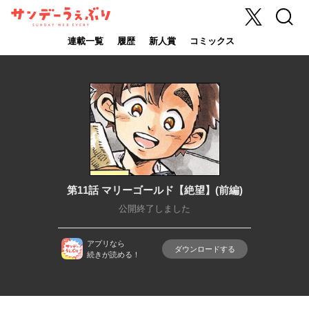
X
検索
サンデーうぇ
ぶり
連載一覧
履歴
新人賞
コミックス
第11話 マリーゴールド【絶望】(前編)
公開終了しました
アプリなら
ダウンロードする
続きが読める！