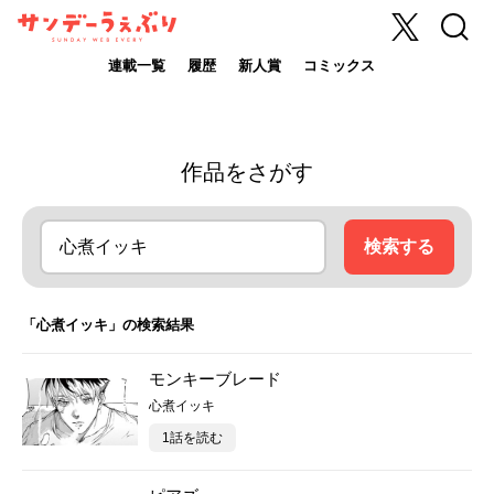
X
検索
サンデーうぇ
ぶり
連載一覧
履歴
新人賞
コミックス
作品をさがす
検索する
「心煮イッキ」の検索結果
モンキーブレード
心煮イッキ
1話を読む