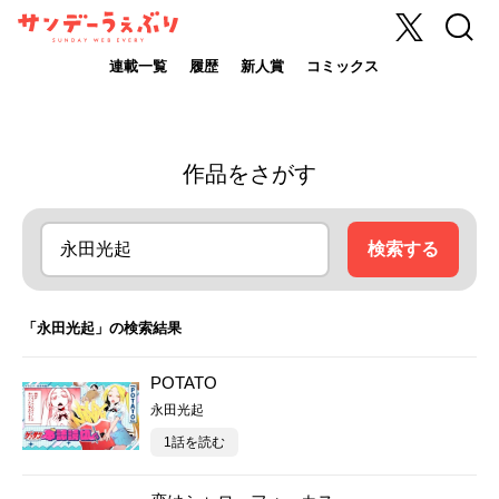
X
検索
サンデーうぇ
ぶり
連載一覧
履歴
新人賞
コミックス
作品をさがす
検索する
「永田光起」の検索結果
POTATO
永田光起
1話を読む