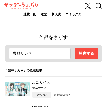
X
検索
サンデーうぇ
ぶり
連載一覧
履歴
新人賞
コミックス
作品をさがす
検索する
「豊林サカネ」の検索結果
ふたりバス
豊林サカネ
1話を読む
最新話を読む