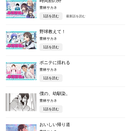
時間割の外
豊林サカネ
1話を読む
最新話を読む
野球教えて！
豊林サカネ
1話を読む
ポニテに揺れる
豊林サカネ
1話を読む
僕の、幼馴染。
豊林サカネ
1話を読む
おいしい帰り道