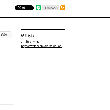
RSSフィード
ポスト
埋め込む
1話から
鮎川あお
X（旧：Twitter）
https://twitter.com/ayukawa_ao