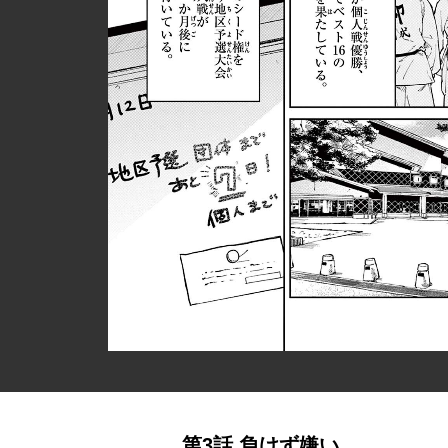
第3話 負けず嫌い