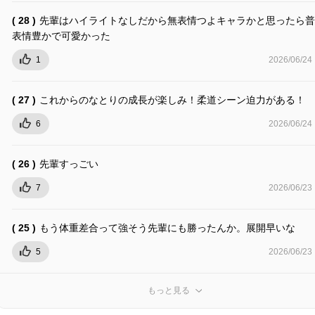
( 28 )
先輩はハイライトなしだから無表情つよキャラかと思ったら普
表情豊かで可愛かった
1
2026/06/24
( 27 )
これからのなとりの成長が楽しみ！柔道シーン迫力がある！
6
2026/06/24
( 26 )
先輩すっごい
7
2026/06/23
( 25 )
もう体重差合って強そう先輩にも勝ったんか。展開早いな
5
2026/06/23
もっと見る