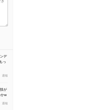
ンデ
もっ
通報
技が
かw
通報