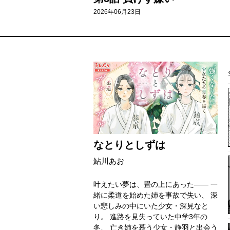
2026年06月23日
なとりとしずは
鮎川あお
叶えたい夢は、畳の上にあった―― 一
緒に柔道を始めた姉を事故で失い、 深
い悲しみの中にいた少女・深見なと
り。 進路を見失っていた中学3年の
冬、 亡き姉を慕う少女・静羽と出会う