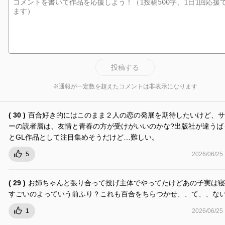
投稿する
※通報が一定数を超えたコメントは非表示になります
( 30 )
百合好き的にはこのまま２人の恋の発展を期待したいけど、サ
ーの読者層は、友情と青春の方が受けがいいのかな?出版社が違うば
とGL作品として注目集めそうだけど…難しい。
5
2026/06/25
( 29 )
お姉ちゃんと張り合って投げ主体でやってたけどあの子実は寝
すごいのよっていう前ふり？これも百合をちらつかせ、、て、、ない
1
2026/06/25