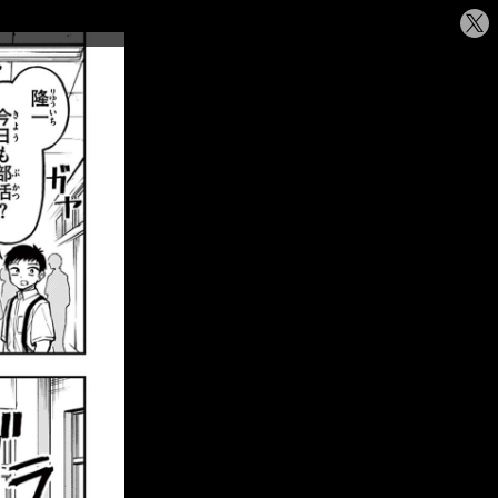
シ
ェ
ア
す
る